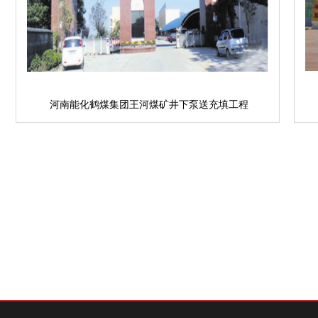
河南能化鹤煤集团王河煤矿井下泵送充填工程